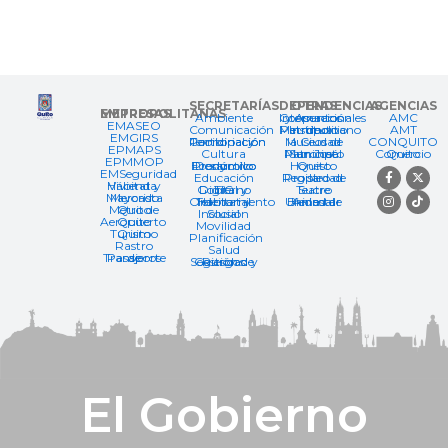
SECRETARÍAS
OTRAS DEPENDENCIAS
AGENCIAS
EMPRESAS METROPOLITANAS
Ambiente
Cooperación y Asuntos Internacionales
AMC
EMASEO
Comunicación
Instituto Metropolitano de Patrimonio
AMT
EMGIRS
Coordinación Territorial y Participación
Museos de la Ciudad
CONQUITO
EPMAPS
Cultura
Patronato Municipal San José
Quito Comercio
EPMMOP
Desarrollo Económico y Productivo
Quito Honesto
EMSeguridad
Educación
Registro de la Propiedad
Hábitat y Vivienda
Gobierno Digital y TIC
Teatro Sucre
Mercado Mayorista
Hábitat y Ordenamiento Territorial
Unidad de Bienestar Animal
Metro de Quito
Inclusión Social
Quito Aeropuerto
Movilidad
Quito Turismo
Planificación
Rastro
Salud
Transporte de Pasajeros
Seguridad y Gestión de Riesgos
El Gobierno